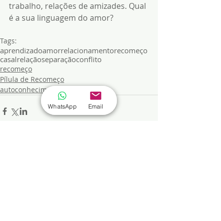
trabalho, relações de amizades. Qual 
é a sua linguagem do amor?
Tags:
aprendizado
amor
relacionamento
recomeço
casal
relação
separação
conflito
recomeço
Pílula de Recomeço
autoconhecimento
WhatsApp
Email
Comentários
Escreva um comentário